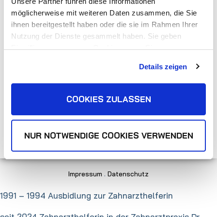
Unsere Partner führen diese Informationen
Montag, Dienstag, Donnerstag
möglicherweise mit weiteren Daten zusammen, die Sie
8:00–12:00 Uhr und 14:00–18:00 Uhr
ihnen bereitgestellt haben oder die sie im Rahmen Ihrer
Mittwoch und Freitag
Nutzung der Dienste gesammelt haben. Sie geben
8:00–12:00 Uhr
Einwilligung zu unseren Cookies, wenn Sie unsere
Webseite weiterhin nutzen.
Notfallsprechstunden
Details zeigen
Datenschutzerklärung
|
Impressum
Aktuelle Notfalldienste in Dresden
<< schließen
COOKIES ZULASSEN
NUR NOTWENDIGE COOKIES VERWENDEN
Impressum
.
Datenschutz
1991 – 1994 Ausbidlung zur Zahnarzthelferin
seit 2024 Zahnarzthelferin in der Zahnarztpraxis Dr.