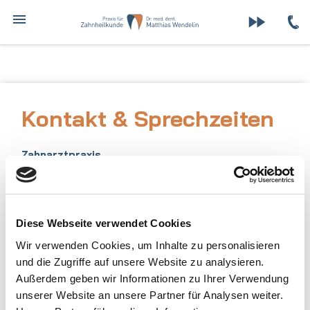
Zum
MENÜ
Inhalt
springen
Kontakt & Sprechzeiten
Zahnarztpraxis
Dr. med. dent. Matthias Wendelin
Basteistraße 26
01277 Dresden
Diese Webseite verwendet Cookies
Telefon: 0351 / 25 611 67
Wir verwenden Cookies, um Inhalte zu personalisieren
Telefax: 0351 / 259 81 81
und die Zugriffe auf unsere Website zu analysieren.
E-Mail:
zahnarztpraxis.wendelin@dr-wendelin.de
Außerdem geben wir Informationen zu Ihrer Verwendung
unserer Website an unsere Partner für Analysen weiter.
Sprechzeiten