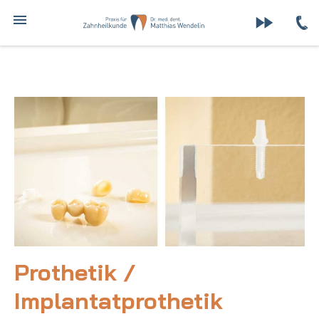
Zum
MENÜ
Inhalt
springen
Prothetik /
Implantatprothetik